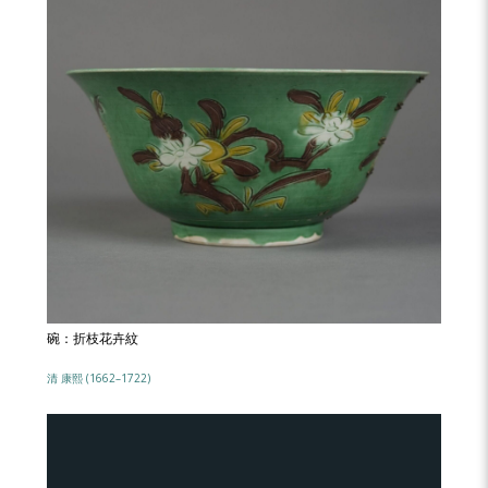
碗：折枝花卉紋
清 康熙 (1662–1722)