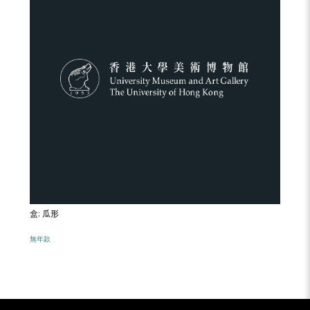
盒: 瓜形
無年款