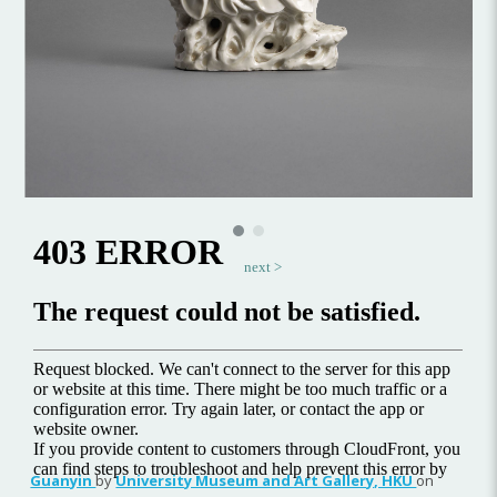
next >
Guanyin
by
University Museum and Art Gallery, HKU
on