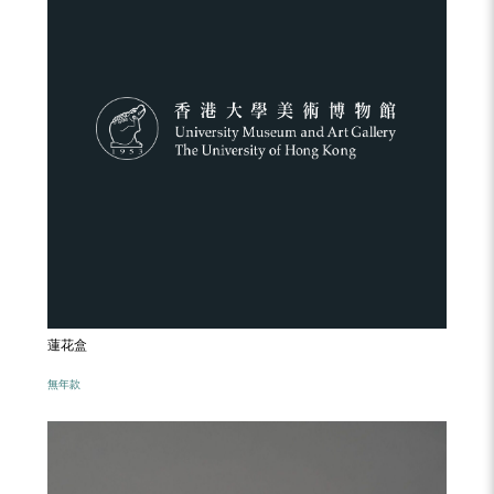
蓮花盒
無年款