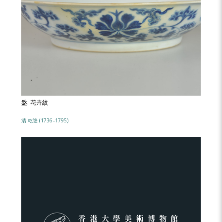
盤: 花卉紋
清 乾隆 (1736–1795)