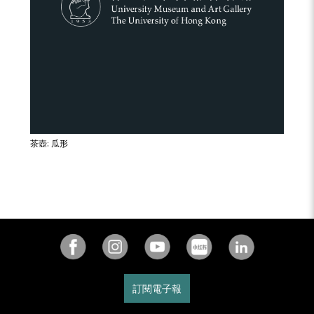
茶壺: 瓜形
訂閱電子報