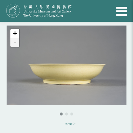
+
-
next >