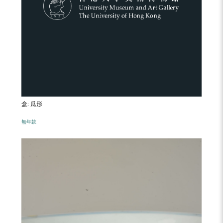
盒: 瓜形
無年款