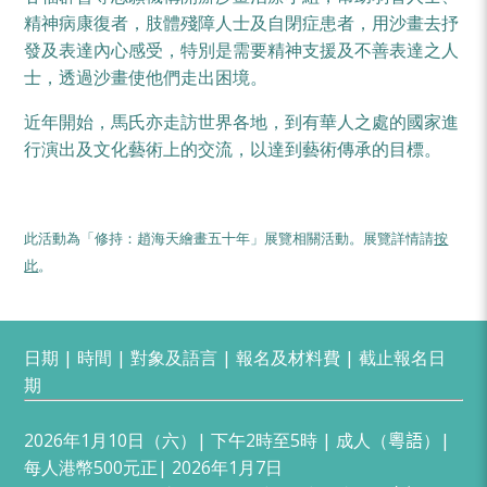
精神病康復者，肢體殘障人士及自閉症患者，用沙畫去抒
發及表達內心感受，特別是需要精神支援及不善表達之人
士，透過沙畫使他們走出困境。
近年開始，馬氏亦走訪世界各地，到有華人之處的國家進
行演出及文化藝術上的交流，以達到藝術傳承的目標。
此活動為「修持：趙海天繪畫五十年」展覽相關活動。展覽詳情請
按
此
。
日期 | 時間 | 對象及語言 | 報名及材料費 | 截止報名日
期
2026年1月10日（六）| 下午2時至5時 | 成人（
粵語
）|
每人港幣500元正| 2026年1月7日