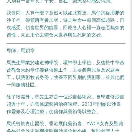
又別有一番襌意；平安、自在、樂天都可感受得到。
我會問：人算什麼？竟然可以如此豁達。馬仔試從渺渺的
沙子裡，帶領所有參加者，遊走生命中每個高低起跌，再
次感受、領會世界的能量，回應各人心裡一直忐忑無奈的
習性，真正用心去體會大世界與生死間的玄妙。
導師：馬穎章
馬先生畢業於建道神學院，獲神學士學位，及後於中華基
督教會天約堂任義務傳道工作，主要參與兒童及家庭事
工，以藝術牧者身份，牧養不同界別的藝術家，並與他們
一同服務社區。
除了牧職外，馬先生亦是一位沙畫藝術家，自學進修沙畫
超過十年，亦曾修讀藝術治療課程。2013年開始以沙畫
作靈修及心理治療，使信仰與藝術得以整合。
馬氏曾於青山醫院、香港展能藝術會、YWCA女青及聖雅
各福群會等志願機構開辦沙畫治療小組，幫助弱智人士、