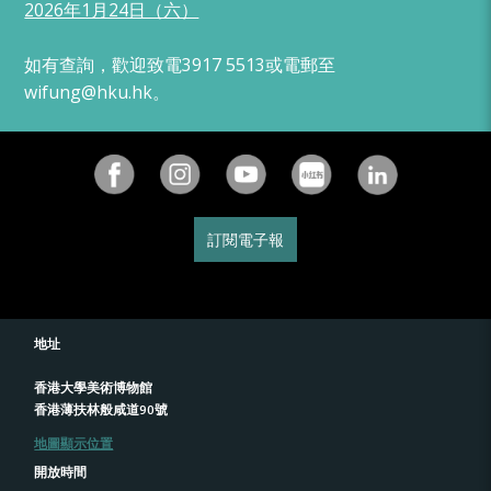
2026年1月24日（六）
如有查詢，歡迎致電
3917 5513
或電郵至
wifung@hku.hk。
訂閱電子報
地址
香港大學美術博物館
香港薄扶林般咸道90號
地圖顯示位置
開放時間