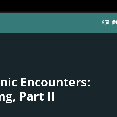
首頁
參
nic Encounters:
g, Part II