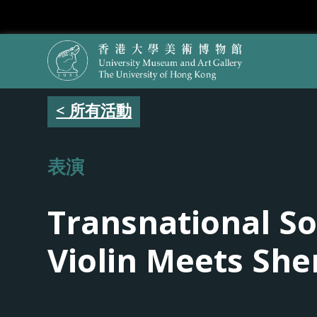
< 所有活動
表演
Transnational So
Violin Meets Shen