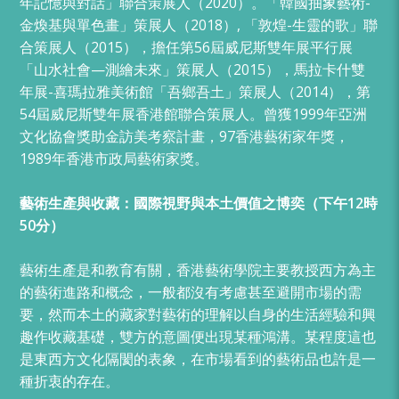
年記憶與對話」聯合策展人（2020）。「韓國抽象藝術-
金煥基與單色畫」策展人（2018）, 「敦煌-生靈的歌」聯
合策展人（2015），擔任第56屆威尼斯雙年展平行展
「山水社會—測繪未來」策展人（2015），馬拉卡什雙
年展-喜瑪拉雅美術館「吾鄉吾土」策展人（2014），第
54屆威尼斯雙年展香港館聯合策展人。曾獲1999年亞洲
文化協會獎助金訪美考察計畫，97香港藝術家年獎，
1989年香港市政局藝術家獎。
藝術生產與收藏：國際視野與本土價值之博奕（下午
12時
50分）
藝術生產是和教育有關，香港藝術學院主要教授西方為主
的藝術進路和概念，一般都沒有考慮甚至避開市場的需
要，然而本土的藏家對藝術的理解以自身的生活經驗和興
趣作收藏基礎，雙方的意圖便出現某種鴻溝。某程度這也
是東西方文化隔閡的表象，在市場看到的藝術品也許是一
種折衷的存在。