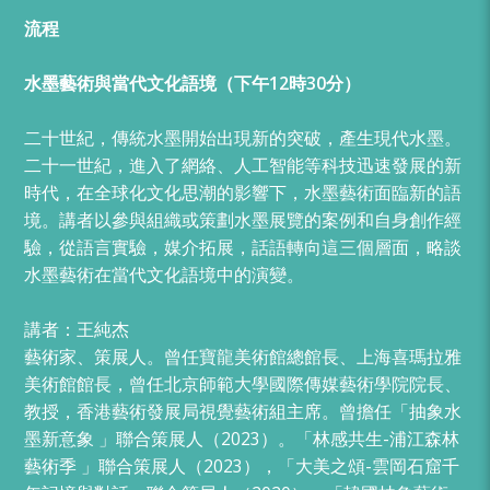
流程
水墨藝術與當代文化語境（下午
12時30分）
二十世紀，傳統水墨開始出現新的突破，產生現代水墨。
二十一世紀，進入了網絡、人工智能等科技迅速發展的新
時代，在全球化文化思潮的影響下，水墨藝術面臨新的語
境。講者以參與組織或策劃水墨展覽的案例和自身創作經
驗，從語言實驗，媒介拓展，話語轉向這三個層面，略談
水墨藝術在當代文化語境中的演變。
講者：王純杰
藝術家、策展人。曾任寶龍美術館總館長、上海喜瑪拉雅
美術館館長，曾任北京師範大學國際傳媒藝術學院院長、
教授，香港藝術發展局視覺藝術組主席。曾擔任「抽象水
墨新意象 」聯合策展人（2023）。「林感共生-浦江森林
藝術季 」聯合策展人（2023），「大美之頌-雲岡石窟千