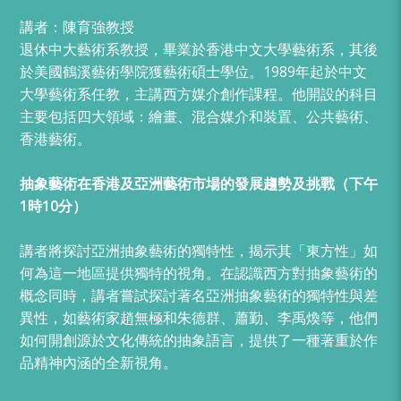
講者：陳育強教授
退休中大藝術系教授，畢業於香港中文大學藝術系，其後
於美國鶴溪藝術學院獲藝術碩士學位。1989年起於中文
大學藝術系任教，主講西方媒介創作課程。他開設的科目
主要包括四大領域：繪畫、混合媒介和裝置、公共藝術、
香港藝術。
抽象藝術在香港及亞洲藝術市場的發展趨勢及挑戰（下午
1時10分）
講者將探討亞洲抽象藝術的獨特性，揭示其「東方性」如
何為這一地區提供獨特的視角。在認識西方對抽象藝術的
概念同時，講者嘗試探討著名亞洲抽象藝術的獨特性與差
異性，如藝術家趙無極和朱德群、蕭勤、李禹煥等，他們
如何開創源於文化傳統的抽象語言，提供了一種著重於作
品精神內涵的全新視角。