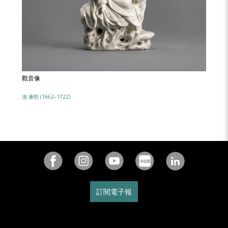
觀音像
清 康熙 (1662–1722)
訂閱電子報