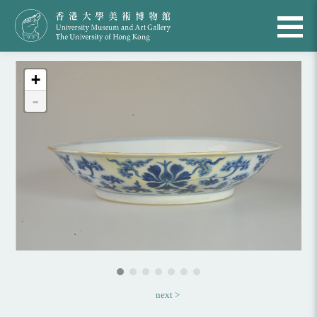
+
-
next >