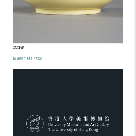
花口碟
清 康熙 (1662–1722)