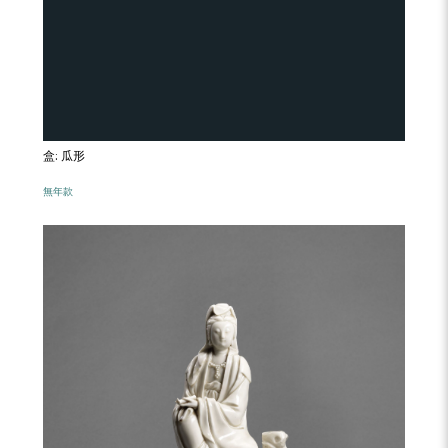
盒: 瓜形
無年款