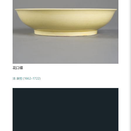
花口碟
清 康熙 (1662–1722)