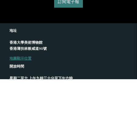
訂閱電子報
地址
香港大學美術博物館
香港薄扶林般咸道90號
地圖顯示位置
開放時間
星期二至六 上午九時三十分至下午六時
星期日 下午一時至六時
博物館逢星期一、公眾及大學假期休館。
免費入場
參觀
關於我們
最新消息
傳媒
藏品
聯絡我們
博物館書店
支持我們