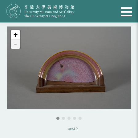
+
-
next >