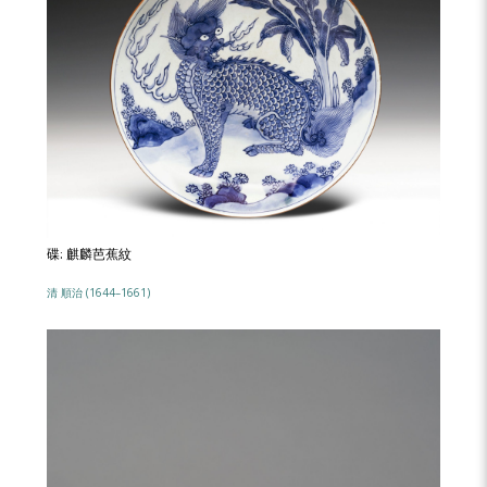
碟: 麒麟芭蕉紋
清 順治 (1644–1661)