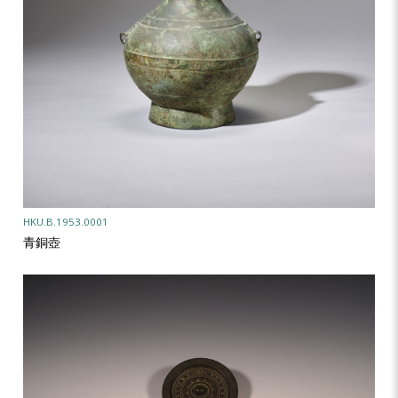
HKU.B.1953.0001
青銅壺