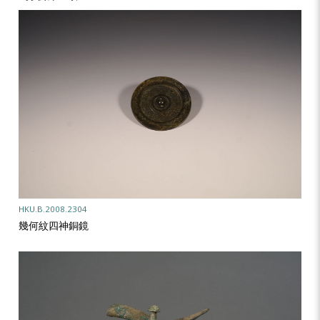
HKU.B.2008.2304
幾何紋四神銅鏡