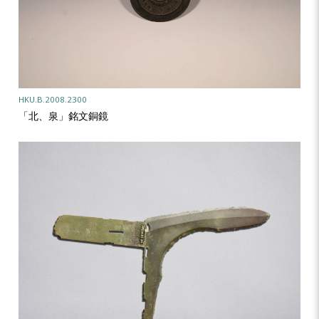
HKU.B.2008.2300
「北、泉」銘文銅鏡